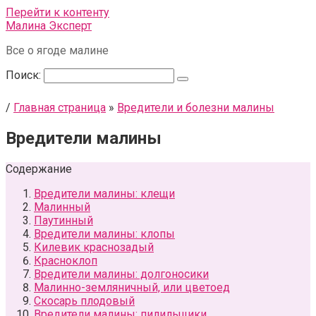
Перейти к контенту
Малина Эксперт
Все о ягоде малине
Поиск:
/
Главная страница
»
Вредители и болезни малины
Вредители малины
Содержание
Вредители малины: клещи
Малинный
Паутинный
Вредители малины: клопы
Килевик краснозадый
Красноклоп
Вредители малины: долгоносики
Малинно-земляничный, или цветоед
Скосарь плодовый
Вредители малины: пилильщики