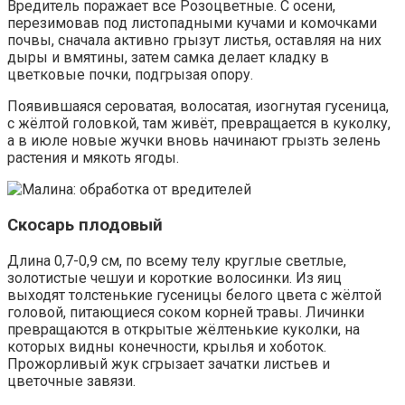
Вредитель поражает все Розоцветные. С осени,
перезимовав под листопадными кучами и комочками
почвы, сначала активно грызут листья, оставляя на них
дыры и вмятины, затем самка делает кладку в
цветковые почки, подгрызая опору.
Появившаяся сероватая, волосатая, изогнутая гусеница,
с жёлтой головкой, там живёт, превращается в куколку,
а в июле новые жучки вновь начинают грызть зелень
растения и мякоть ягоды.
Скосарь плодовый
Длина 0,7-0,9 см, по всему телу круглые светлые,
золотистые чешуи и короткие волосинки. Из яиц
выходят толстенькие гусеницы белого цвета с жёлтой
головой, питающиеся соком корней травы. Личинки
превращаются в открытые жёлтенькие куколки, на
которых видны конечности, крылья и хоботок.
Прожорливый жук сгрызает зачатки листьев и
цветочные завязи.