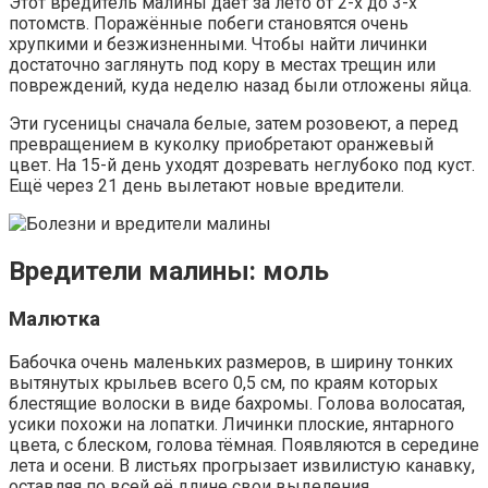
Этот вредитель малины даёт за лето от 2-х до 3-х
потомств. Поражённые побеги становятся очень
хрупкими и безжизненными. Чтобы найти личинки
достаточно заглянуть под кору в местах трещин или
повреждений, куда неделю назад были отложены яйца.
Эти гусеницы сначала белые, затем розовеют, а перед
превращением в куколку приобретают оранжевый
цвет. На 15-й день уходят дозревать неглубоко под куст.
Ещё через 21 день вылетают новые вредители.
Вредители малины: моль
Малютка
Бабочка очень маленьких размеров, в ширину тонких
вытянутых крыльев всего 0,5 см, по краям которых
блестящие волоски в виде бахромы. Голова волосатая,
усики похожи на лопатки. Личинки плоские, янтарного
цвета, с блеском, голова тёмная. Появляются в середине
лета и осени. В листьях прогрызает извилистую канавку,
оставляя по всей её длине свои выделения.