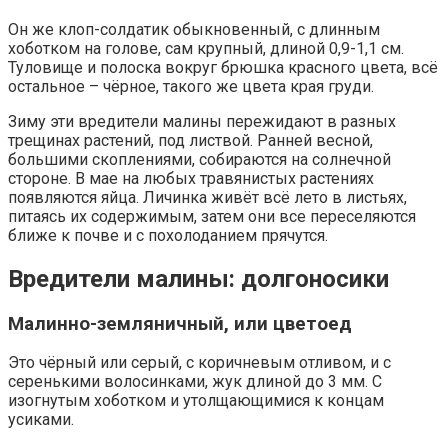
Он же клоп-солдатик обыкновенный, с длинным
хоботком на голове, сам крупный, длиной 0,9-1,1 см.
Туловище и полоска вокруг брюшка красного цвета, всё
остальное – чёрное, такого же цвета края груди.
Зиму эти вредители малины пережидают в разных
трещинах растений, под листвой. Ранней весной,
большими скоплениями, собираются на солнечной
стороне. В мае на любых травянистых растениях
появляются яйца. Личинка живёт всё лето в листьях,
питаясь их содержимым, затем они все переселяются
ближе к почве и с похолоданием прячутся.
Вредители малины: долгоносики
Малинно-земляничный, или цветоед
Это чёрный или серый, с коричневым отливом, и с
серенькими волосинками, жук длиной до 3 мм. С
изогнутым хоботком и утолщающимися к концам
усиками.