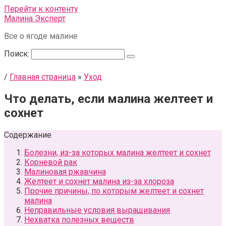
Перейти к контенту
Малина Эксперт
Все о ягоде малине
Поиск:
/
Главная страница
»
Уход
Что делать, если малина желтеет и
сохнет
Содержание
Болезни, из-за которых малина желтеет и сохнет
Корневой рак
Малиновая ржавчина
Желтеет и сохнет малина из-за хлороза
Прочие причины, по которым желтеет и сохнет
малина
Неправильные условия выращивания
Нехватка полезных веществ