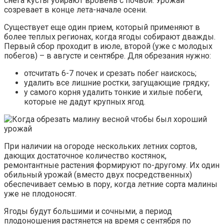
снега кусты убирают вровень с почвой. Урожай
созревает в конце лета-начале осени.
Существует еще один прием, который применяют в
более теплых регионах, когда ягоды собирают дважды.
Первый сбор проходит в июле, второй (уже с молодых
побегов) – в августе и сентябре. Для обрезания нужно:
отсчитать 6-7 почек и срезать побег наискось;
удалить все лишние ростки, загущающие грядку;
у самого корня удалить тонкие и хилые побеги,
которые не дадут крупных ягод.
При наличии на огороде нескольких летних сортов,
дающих достаточное количество костянок,
ремонтантные растения формируют по-другому. Их один
обильный урожай (вместо двух посредственных)
обеспечивает семью в пору, когда летние сорта малины
уже не плодоносят.
Ягоды будут большими и сочными, а период
плодоношения растянется на время с сентября по