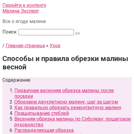
Перейти к контенту
Малина Эксперт
Все о ягоде малине
Поиск:
/
Главная страница
»
Уход
Способы и правила обрезки малины
весной
Содержание
Первичная весенняя обрезка малины после
посадки
Обрезаем двухлетнюю малину: шаг за шагом
Как правильно обрезать ремонтантную малину
Прищипывание стеблей
Весенняя обрезка малины по Соболеву: пошаговое
руководство
Распределяющая обрезка