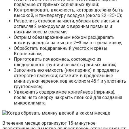
подальше от прямых солнечных лучей;
Контролировать влажность, которая должна быть
высокой, и температуру воздуха (около 22–25ºС);
Разделить отрезок на части, убирая все листья и
оставляя 2 междоузлия с верхним прямым и
нижним косым срезами;
Острым обеззараженным ножом расцарапать
кожицу черенка на высоте 2–3 см от среза внизу;
Обработать поцарапанный участок и срезы
Корневином;
Приготовить почвосмесь, состоящую из
плодородного грунта и песках в равных частях;
Заполнить ею емкость (или парник) и проделать
отверстия палочкой; вставить в проделанные
мини-лунки черенок под наклоном 45 º и уплотнить
грунтосмесь;
Увлажнить содержимое контейнера (парника),
после чего сверху накрыть пленкой для создания
микроклимата.
В течение месяца организуют 15-минутное
проветривание. Заметив прирост почек, отрезки сажают