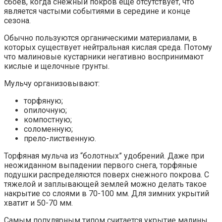
сбоев, когда снежный покров еще отсутствует, что
является частыми событиями в середине и конце
сезона.
Обычно пользуются органическими материалами, в
которых существует нейтральная кислая среда. Потому
что малиновые кустарники негативно воспринимают
кислые и щелочные грунты.
Мульчу организовывают:
торфяную;
опилочную;
компостную;
соломенную;
прело-лиственную.
Торфяная мульча из “болотных” удобрений. Даже при
неожиданном выпадении первого снега, торфяные
подушки распределяются поверх снежного покрова. С
тяжелой и заплывающей землей можно делать такое
накрытие со слоями в 70-100 мм. Для зимних укрытий
хватит и 50-70 мм.
Самым популярным типом считается укрытие малины