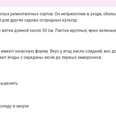
елых ремонтантных сортов. Он неприхотлив в уходе, обил
 для других садово-огородных культур.
 ветки длиной около 30 см. Листья крупные, ярко-зеленые
, имеют конусную форму. Вкус у ягод кисло-сладкий, вес до
евают ягоды с середины июля до первых заморозков.
выделить:
лоду и засухе.