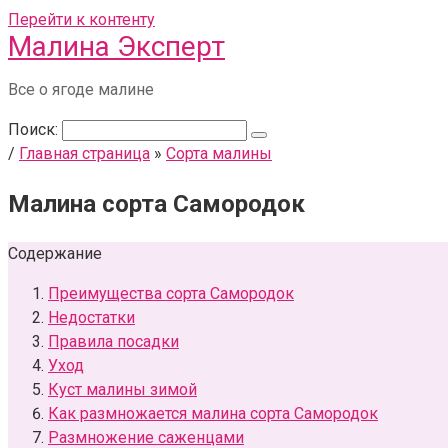
Перейти к контенту
Малина Эксперт
Все о ягоде малине
Поиск:
/
Главная страница
»
Сорта малины
Малина сорта Самородок
Содержание
Преимущества сорта Самородок
Недостатки
Правила посадки
Уход
Куст малины зимой
Как размножается малина сорта Самородок
Размножение саженцами