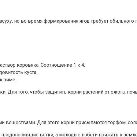
уху, но во время формирования ягод требует обильного п
аствор коровяка. Соотношение 1 к 4.
овитость куста.
к зиме.
дки. Для того, чтобы защитить корни растений от ожога, 
и веществами. Для этого корни присыпаются торфом, сол
е плодоносившие ветки, а молодые побеги прижать к земл