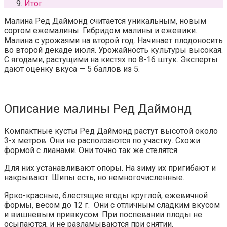
Итог
Малина Ред Даймонд считается уникальным, новым
сортом ежемалины. Гибридом малины и ежевики.
Малина с урожаями на второй год.
Начинает плодоносить
во второй декаде июля. Урожайность культуры высокая.
С ягодами, растущими на кистях по 8-16 штук. Эксперты
дают оценку вкуса — 5 баллов из 5.
Описание малины Ред Даймонд
Компактные кусты Ред Даймонд растут высотой около
3-х метров. Они не расползаются по участку. Схожи
формой с лианами. Они точно так же стелятся.
Для них устанавливают опоры. На зиму их пригибают и
накрывают. Шипы есть, но немногочисленные.
Ярко-красные, блестящие ягоды круглой, ежевичной
формы, весом до 12 г. О
ни с отличным сладким вкусом
и вишневым привкусом. При поспевании плоды не
осыпаются, и не разламываются при снятии.