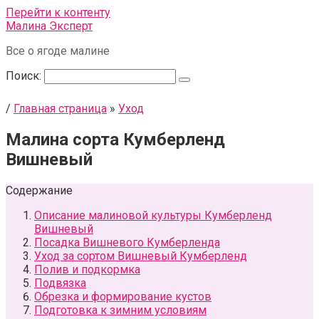
Перейти к контенту
Малина Эксперт
Все о ягоде малине
Поиск:
/
Главная страница
»
Уход
Малина сорта Кумберленд
Вишневый
Содержание
Описание малиновой культуры Кумберленд
Вишневый
Посадка Вишневого Кумберленда
Уход за сортом Вишневый Кумберленд
Полив и подкормка
Подвязка
Обрезка и формирование кустов
Подготовка к зимним условиям