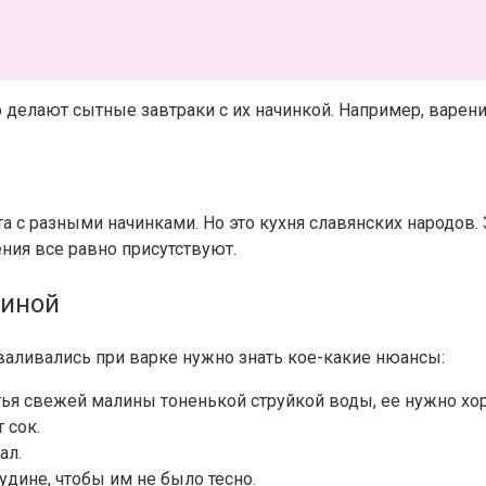
о делают сытные завтраки с их начинкой. Например,
варени
та с разными начинками. Но это кухня славянских народов. 
ния все равно присутствуют.
линой
валивались при варке нужно знать кое-какие нюансы:
ья свежей малины тоненькой струйкой воды, ее нужно хо
 сок.
ал.
удине, чтобы им не было тесно.