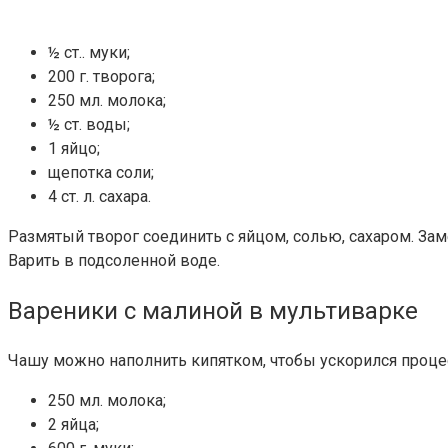
½ ст.. муки;
200 г. творога;
250 мл. молока;
½ ст. воды;
1 яйцо;
щепотка соли;
4 ст. л. сахара.
Размятый творог соединить с яйцом, солью, сахаром. Заме
Варить в подсоленной воде.
В
ареники с малиной в
мультиварке
Чашу можно наполнить кипятком, чтобы ускорился процес
250 мл. молока;
2 яйца;