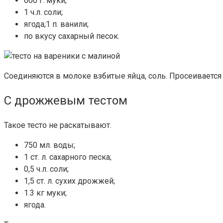
600 г. муки;
1 ч.л. соли;
ягода;1 п. ванили;
по вкусу сахарный песок.
Соединяются в молоке взбитые яйца, соль. Просеивается 
С дрожжевым тестом
Такое тесто не раскатывают.
750 мл. воды;
1 ст. л. сахарного песка;
0,5 ч.л. соли;
1,5 ст. л. сухих дрожжей;
1.3 кг муки;
ягода.