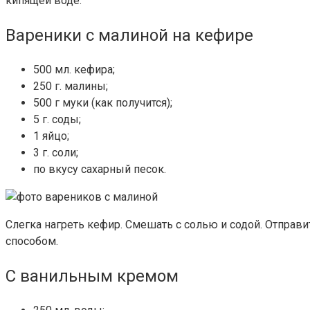
кипящей воде.
Вареники с малиной на кефире
500 мл. кефира;
250 г. малины;
500 г муки (как получится);
5 г. соды;
1 яйцо;
3 г. соли;
по вкусу сахарный песок.
Слегка нагреть кефир. Смешать с солью и содой. Отправит
способом.
С ванильным кремом