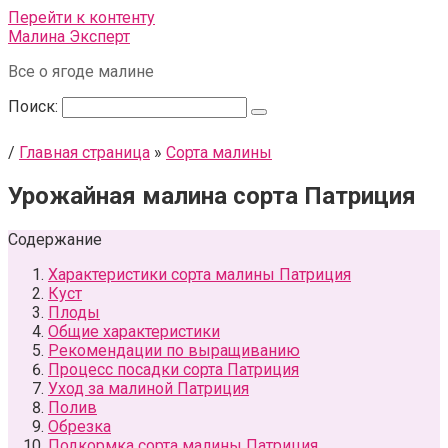
Перейти к контенту
Малина Эксперт
Все о ягоде малине
Поиск:
/
Главная страница
»
Сорта малины
Урожайная малина сорта Патриция
Содержание
Характеристики сорта малины Патриция
Куст
Плоды
Общие характеристики
Рекомендации по выращиванию
Процесс посадки сорта Патриция
Уход за малиной Патриция
Полив
Обрезка
Подкормка сорта малины Патриция