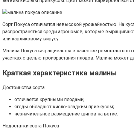
легким кислым привкусом. Цвет может варьироваться от
Сорт Покуса отличается невысокой урожайностью. На куст
распространяться среди агрономов, которые выращиваю
или карликовому вирусу.
Малина Покуса выращивается в качестве ремонтантного с
участках с целью произрастания плодов. Малина может да
Краткая характеристика малины
Достоинства сорта:
отличается крупными плодами;
ягоды обладают кисло-сладким привкусом;
незначительное размещение шипов на ветке.
Недостатки сорта Покуса