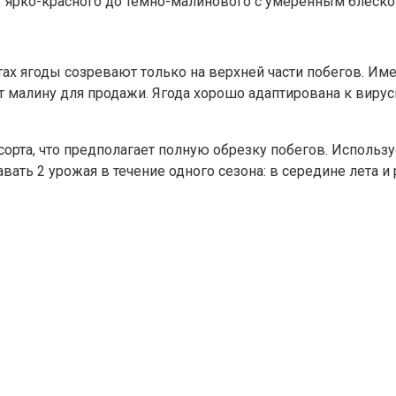
 ярко-красного до темно-малинового с умеренным блеско
ах ягоды созревают только на верхней части побегов. Име
т малину для продажи. Ягода хорошо адаптирована к вир
орта, что предполагает полную обрезку побегов. Использ
вать 2 урожая в течение одного сезона: в середине лета и