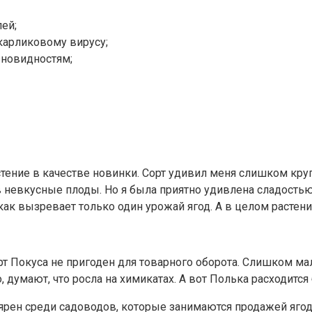
ей;
карликовому вирусу;
зновидностям;
стение в качестве новинки. Сорт удивил меня слишком кр
 невкусные плоды. Но я была приятно удивлена сладостью
ак вызревает только один урожай ягод. А в целом растени
Покуса не пригоден для товарного оборота. Слишком мало
 думают, что росла на химикатах. А вот Полька расходится
пулярен среди садоводов, которые занимаются продажей яг