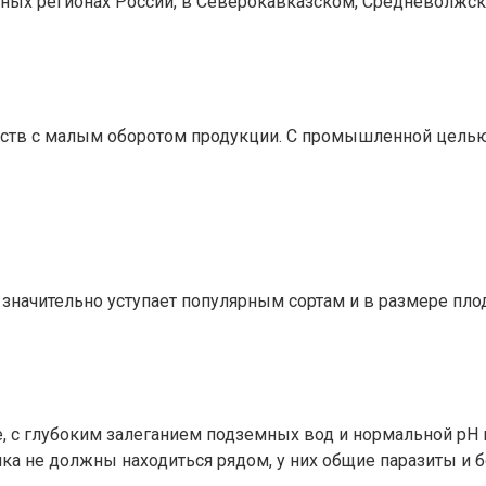
ных регионах России, в Северокавказском, Средневолжск
ств с малым оборотом продукции. С промышленной целью 
значительно уступает популярным сортам и в размере пло
 с глубоким залеганием подземных вод и нормальной рН гр
ка не должны находиться рядом, у них общие паразиты и б