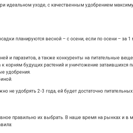
при идеальном уходе, с качественным удобрением максиму
адки планируются весной – с осени, если по осени – за 1
ней и паразитов, а также конкуренты на питательные веще
 к корням будущих растений и уничтожение затаившихся п
ые удобрения.
биной.
но не удобрять 2-3 года, ей будет достаточно питательны
вное правильно их выбрать. В наше время на рынках и в 
вила: