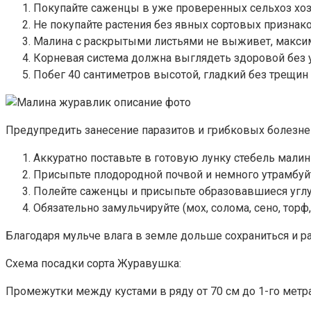
Покупайте саженцы в уже проверенных сельхоз хоз
Не покупайте растения без явных сортовых признако
Малина с раскрытыми листьями не выживет, макси
Корневая система должна выглядеть здоровой без у
Побег 40 сантиметров высотой, гладкий без трещин
Предупредить занесение паразитов и грибковых болезней
Аккуратно поставьте в готовую лунку стебель малины
Присыпьте плодородной почвой и немного утрамбуй
Полейте саженцы и присыпьте образовавшиеся углуб
Обязательно замульчируйте (мох, солома, сено, торф, 
Благодаря мульче влага в земле дольше сохраниться и ра
Схема посадки сорта Журавушка:
Промежутки между кустами в ряду от 70 см до 1-го метра