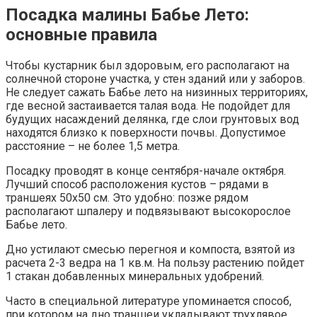
Посадка малины Бабье Лето:
основные правила
Чтобы кустарник был здоровым, его располагают на
солнечной стороне участка, у стен зданий или у заборов.
Не следует сажать Бабье лето на низинных территориях,
где весной застаивается талая вода. Не подойдет для
будущих насаждений делянка, где слои грунтовых вод
находятся близко к поверхности почвы. Допустимое
расстояние – не более 1,5 метра.
Посадку проводят в конце сентября-начале октября.
Лучший способ расположения кустов – рядами в
траншеях 50х50 см. Это удобно: позже рядом
располагают шпалеру и подвязывают высокорослое
Бабье лето.
Дно устилают смесью перегноя и компоста, взятой из
расчета 2-3 ведра на 1 кв.м. На пользу растению пойдет
1 стакан добавленных минеральных удобрений.
Часто в специальной литературе упоминается способ,
при котором на дно траншеи укладывают трухлявое