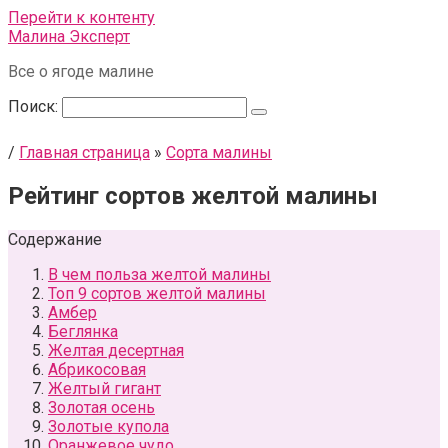
Перейти к контенту
Малина Эксперт
Все о ягоде малине
Поиск:
/
Главная страница
»
Сорта малины
Рейтинг сортов желтой малины
Содержание
В чем польза желтой малины
Топ 9 сортов желтой малины
Амбер
Беглянка
Желтая десертная
Абрикосовая
Желтый гигант
Золотая осень
Золотые купола
Оранжевое чудо