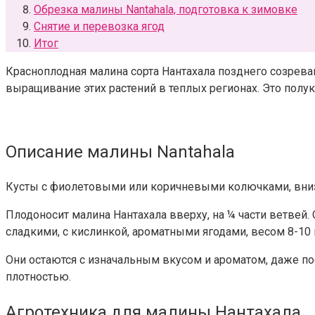
Обрезка малины Nantahala, подготовка к зимовке
Снятие и перевозка ягод
Итог
Красноплодная малина сорта Нантахала позднего созрева
выращивание этих растений в теплых регионах. Это полуку
Описание малины Nantahala
Кусты с фиолетовыми или коричневыми колючками, внизу.
Плодоносит малина Нантахала вверху, на ¼ части ветвей.
сладкими, с кислинкой, ароматными ягодами, весом 8-10 г
Они остаются с изначальным вкусом и ароматом, даже по
плотностью.
Агротехника для малины Нантахала