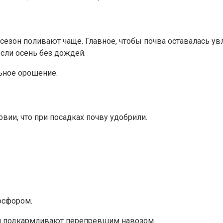
сезон поливают чаще. Главное, чтобы почва оставалась ув
сли осень без дождей.
ьное орошение.
вии, что при посадках почву удобрили.
осфором.
или подкармливают перепревшим навозом.