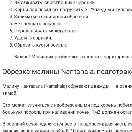
Высаживать качественные черенки.
Корни при посадках погружать в 1% медный купорос
Заниматься санитарной обрезкой.
Не загущать посадки.
Перекапывать междурядья.
Удалять сорняки.
Обрезать кусты осенью.
Важно!
Малинник разбивают на тех же территориях то
Обрезка малины Nantahala, подготовк
Малину Нантахала (Nantahala) обрезают дважды — в осен
зимой.
Это может случиться с необрезанными под корень побег
больную поросль при наливании почек. 1м2 должен остать
В осенний сезон удаляются все отплодоносившая часть к
мульчу, использовав слой в 8-10 см с компостом, перегн