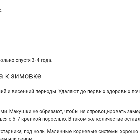
.
лько спустя 3-4 года.
а к зимовке
ний и весенний периоды. Удаляют до первых здоровых поче
ами. Макушки не обрезают, чтобы не спровоцировать заме
ся с 5-7 крепкой порослью. В таком же количестве оставл
устарника, под ноль. Малинные корневые системы хорошо п
оем или сеном.