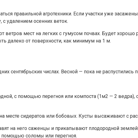
аться правильной агротехники. Если участки уже засаже
, с удалением осенних веток.
ветров мест на легких с гумусом почвах. Будет хорошо ра
ть далеко от поверхности, как минимум на 1 м.
их сентябрьских числах. Весной — пока не распустились 
ой, с помощью перегноя или компоста (1м2 — 2 ведра), се
а месте сидератов или бобовых. Кусты высаживают с расс
авят на него саженцы и прикапывают плодородной землей
с помощью соломы или перегноя.