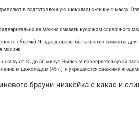
тправляют в подготовленную шоколадно-яичную массу. Опя
редварительно ее можно смазать кусочком сливочного мас
нного объема). Ягоды должны быть плотно прижаты друг к
я малина.
шкафу от 45 до 50 минут. Выпечка проверяется сухой пал
енным шоколадом (45 г.), и украшаются свежими ягодам
нового брауни-чизкейка с какао и с