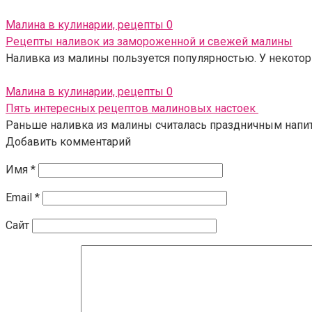
Малина в кулинарии, рецепты
0
Рецепты наливок из замороженной и свежей малины
Наливка из малины пользуется популярностью. У некото
Малина в кулинарии, рецепты
0
Пять интересных рецептов малиновых настоек
Раньше наливка из малины считалась праздничным напит
Добавить комментарий
Имя
*
Email
*
Сайт