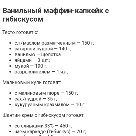
Ванильный маффин-капкейк с
гибискусом
Тесто готовят с:
сл./маслом размягченным — 150 г;
сахарной пудрой — 140 г;
ванилью — щепотка;
яйцами — 3 шт.;
мукой — 190 г;
разрыхлителем — 1 ч.л.;
Малиновый кули готовят:
с малиновым пюре — 150 г;
сах./пудрой — 35 г;
кукурузным крахмалом — 10 г.
Шантии-крем с гибискусом готовят:
со сливками 33% — 450 г;
чаем каркаде (гибискус) — 20 г;