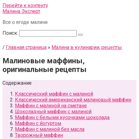
Перейти к контенту
Малина Эксперт
Все о ягоде малине
Поиск:
/
Главная страница
»
Малина в кулинарии, рецепты
Малиновые маффины,
оригинальные рецепты
Содержание
Классический маффин с малиной
Классический американский малиновый маффин
Маффин с малиной на сметане
Шоколадный маффин с малиной
Маффин с белыми кусочками шоколада
Маффин с йогуртом
Маффин с малиной без масла
Творожный маффин