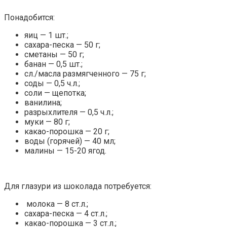
Понадобится:
яиц — 1 шт.;
сахара-песка — 50 г;
сметаны — 50 г;
банан — 0,5 шт.;
сл./масла размягченного — 75 г;
соды — 0,5 ч.л.;
соли — щепотка;
ванилина;
разрыхлителя — 0,5 ч.л.;
муки — 80 г;
какао-порошка — 20 г;
воды (горячей) — 40 мл;
малины — 15-20 ягод.
Для глазури из шоколада потребуется:
молока — 8 ст.л.;
сахара-песка — 4 ст.л.;
какао-порошка — 3 ст.л.;