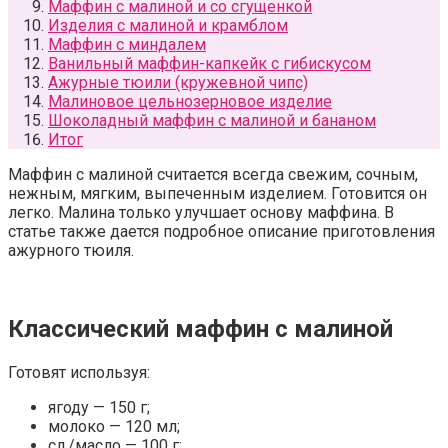
Маффин с малиной и со сгущенкой
Изделия с малиной и крамблом
Маффин с миндалем
Ванильный маффин-капкейк с гибискусом
Ажурные тюили (кружевной чипс)
Малиновое цельнозерновое изделие
Шоколадный маффин с малиной и бананом
Итог
Маффин с малиной считается всегда свежим, сочным,
нежным, мягким, выпеченным изделием. Готовится он
легко. Малина только улучшает основу маффина. В
статье также дается подробное описание приготовления
ажурного тюиля.
Классический маффин с малиной
Готовят используя:
ягоду — 150 г;
молоко — 120 мл;
сл./масло — 100 г;