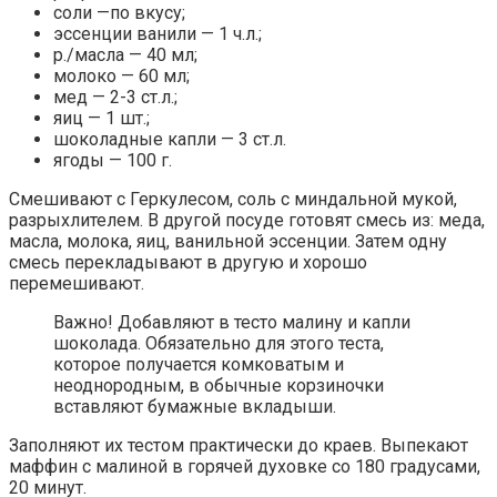
соли —по вкусу;
эссенции ванили — 1 ч.л.;
р./масла — 40 мл;
молоко — 60 мл;
мед — 2-3 ст.л.;
яиц — 1 шт.;
шоколадные капли — 3 ст.л.
ягоды — 100 г.
Смешивают с Геркулесом, соль с миндальной мукой,
разрыхлителем. В другой посуде готовят смесь из: меда,
масла, молока, яиц, ванильной эссенции. Затем одну
смесь перекладывают в другую и хорошо
перемешивают.
Важно! Добавляют в тесто малину и капли
шоколада. Обязательно для этого теста,
которое получается комковатым и
неоднородным, в обычные корзиночки
вставляют бумажные вкладыши.
Заполняют их тестом практически до краев. Выпекают
маффин с малиной в горячей духовке со 180 градусами,
20 минут.