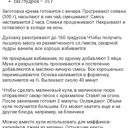
сах./пудрой — 35 г.
Заготовка крема готовится с вечера. Прогревают сливки
(300 г), насыпают в них чай, смешивают. Смесь
настаивается 2 часа. Сливки процеживают. Накрывают и
оставляют в холоде на ночь.
Духовку разогревают до 160 градусов.Чтобы получить
пышную массу из размягченного сл./масла, сахарной
пудры ванили, все хорошо взбивается.
Не прекращая взбивания, по одному добавляют 3 яйца.
Мука и разрыхлитель просеиваются и постепенно
добавляются в масляно-яичную смесь. Все хорошенько
перемешивается. Основа наливается в формочку,
заполняется на ⅔. Выпекают около 40 минут.
Чтобы сделать малиновый кули, в малиновое пюре
отправляют сахар-песок с крахмалом. Ставят на огонь.
После закипания готовят 2 минуты. Охлаждают. Объем
кули получается большим. Его может хватить еще и на
другие блюда, например, на блинчики.
Можно вместо кули использовать для маффинов-
капкейков джем из малины. Остывшие кексы