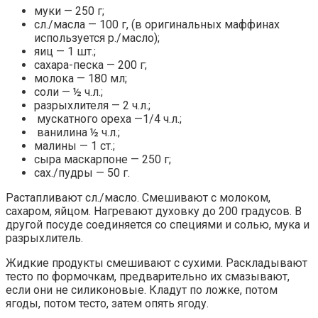
муки — 250 г;
сл./масла — 100 г, (в оригинальных маффинах
используется р./масло);
яиц — 1 шт.;
сахара-песка — 200 г;
молока — 180 мл;
соли — ½ ч.л.;
разрыхлителя — 2 ч.л.;
мускатного ореха —1/4 ч.л.;
ванилина ½ ч.л.;
малины — 1 ст.;
сыра маскарпоне — 250 г;
сах./пудры — 50 г.
Растапливают сл./масло. Смешивают с молоком,
сахаром, яйцом. Нагревают духовку до 200 градусов. В
другой посуде соединяется со специями и солью, мука и
разрыхлитель.
Жидкие продукты смешивают с сухими. Раскладывают
тесто по формочкам, предварительно их смазывают,
если они не силиконовые. Кладут по ложке, потом
ягоды, потом тесто, затем опять ягоду.