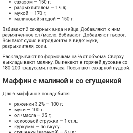
сахаром — 150 г;
разрыхлителем — 1 ч.л;
мукой — 170 г;
малиновой ягодой — 150 г.
Взбивают 2 сахарных вида и яйца. Добавляют к ним
размягченное сл./масло. Взбивают. Добавляют творог.
Всыпают сухие ингредиенты в виде: муки,
разрыхлителя, соли.
Раскладывают по формочкам на ⅔ от объема. Сверху
выкладывают малину. Выпекают в горячей духовке со
180-200 градусами, полчаса. Посыпают сахарной пудрой.
Маффин с малиной и со сгущенкой
Для 6 маффинов понадобится:
ряженки 3,2% — 100 г;
муки — 100 г;
ол./масла — 25 г;
кокосовой стружки — 1 ст.л.;
куркумы — по вкусу;
сгущенки (вареной) — 6 ч.л.;