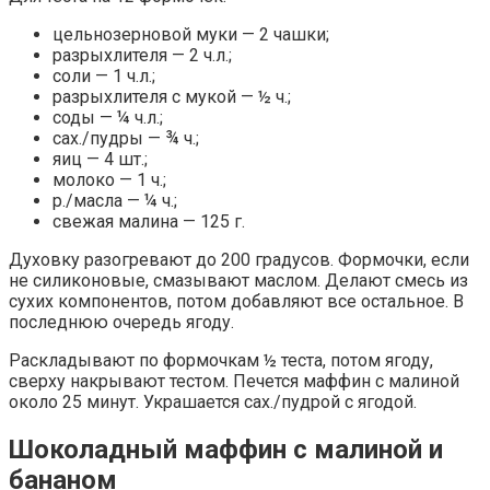
цельнозерновой муки — 2 чашки;
разрыхлителя — 2 ч.л.;
соли — 1 ч.л.;
разрыхлителя с мукой — ½ ч.;
соды — ¼ ч.л.;
сах./пудры — ¾ ч.;
яиц — 4 шт.;
молоко — 1 ч.;
р./масла — ¼ ч.;
свежая малина — 125 г.
Духовку разогревают до 200 градусов. Формочки, если
не силиконовые, смазывают маслом. Делают смесь из
сухих компонентов, потом добавляют все остальное. В
последнюю очередь ягоду.
Раскладывают по формочкам ½ теста, потом ягоду,
сверху накрывают тестом. Печется маффин с малиной
около 25 минут. Украшается сах./пудрой с ягодой.
Шоколадный маффин с малиной и
бананом