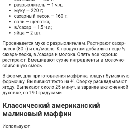
разрыхлитель — 1 ч.л.;
муку — 220 г;
сахарный песок — 160 г;
соль — щепотка;
в/сахар — 1,5 ч.л.;
яйца — 2 шт.
Просеивается мука с разрыхлителем. Растирают сахар-
песок (80 г) и сл./масло. К продуктам добавляют еще ½
сахара-песка, в./сахара и молока. Опять все хорошо
растирают. Вмешивают сухие ингредиенты в молочно-
сливочную смесь.
В форму, для приготовления маффина, кладут бумажную
формочку. Выливают тесто на ⅔. Сверху раскладывают
ягоду. Выпекают около 25 минут, в заранее включенной
духовке, со 190 градусами.
Классический американский
малиновый маффин
Используют: