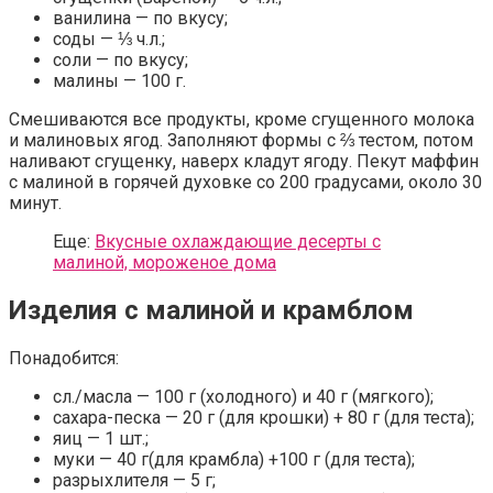
ванилина — по вкусу;
соды — ⅓ ч.л.;
соли — по вкусу;
малины — 100 г.
Смешиваются все продукты, кроме сгущенного молока
и малиновых ягод. Заполняют формы с ⅔ тестом, потом
наливают сгущенку, наверх кладут ягоду. Пекут маффин
с малиной в горячей духовке со 200 градусами, около 30
минут.
Еще:
Вкусные охлаждающие десерты с
малиной, мороженое дома
Изделия с малиной и крамблом
Понадобится:
сл./масла — 100 г (холодного) и 40 г (мягкого);
сахара-песка — 20 г (для крошки) + 80 г (для теста);
яиц — 1 шт.;
муки — 40 г(для крамбла) +100 г (для теста);
разрыхлителя — 5 г;