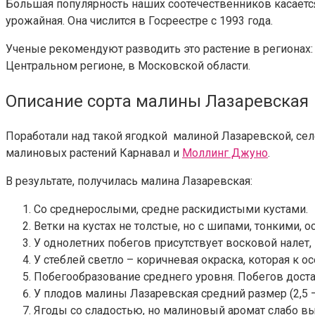
Большая популярность наших соотечественников касается
урожайная. Она числится в Госреестре с 1993 года.
Ученые рекомендуют разводить это растение в регионах:
Центральном регионе, в Московской области.
Описание сорта малины Лазаревская
Поработали над такой ягодкой малиной Лазаревской, се
малиновых растений Карнавал и
Моллинг Джуно
.
В результате, получилась малина Лазаревская:
Со среднерослыми, средне раскидистыми кустами.
Ветки на кустах не толстые, но с шипами, тонкими,
У однолетних побегов присутствует восковой налет, 
У стеблей светло – коричневая окраска, которая к о
Побегообразование среднего уровня. Побегов доста
У плодов малины Лазаревская средний размер (2,5 – 3
Ягоды со сладостью, но малиновый аромат слабо в