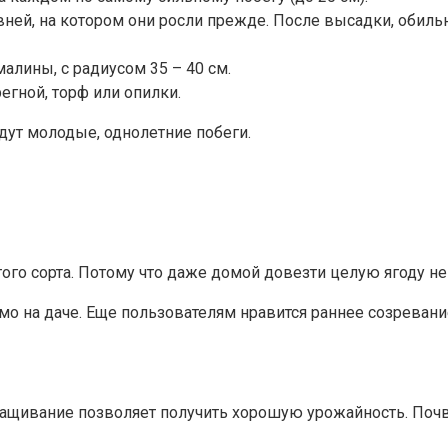
вней, на котором они росли прежде. После высадки, обильн
алины, с радиусом 35 – 40 см.
регной, торф или опилки.
удут молодые, однолетние побеги.
го сорта. Потому что даже домой довезти целую ягоду не п
мо на даче. Еще пользователям нравится раннее созревание
щивание позволяет получить хорошую урожайность. Почву 