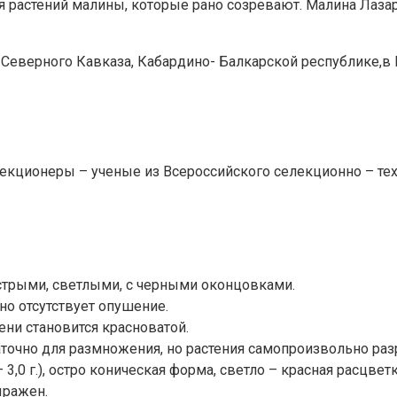
 растений малины, которые рано созревают. Малина Лазаре
 Северного Кавказа, Кабардино- Балкарской республике,в 
лекционеры – ученые из Всероссийского селекционно – те
 острыми, светлыми, с черными оконцовками.
но отсутствует опушение.
сени становится красноватой.
точно для размножения, но растения самопроизвольно раз
,0 г.), остро коническая форма, светло – красная расцветк
ыражен.