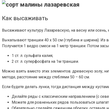
Как высаживать
Высаживают культуру Лазаревскую, на весну или осень, но
Выкапывают траншеи 40 х 50 см (глубина и ширина). Из в
Получается 1 ведро смеси на 1 метр траншеи. Потом за
1 ст. л. сульфата калия;
2 ст. л. суперфосфата на 1м траншеи.
Можно взять вместо этих элементов: древесную золу, нит
методе, расстояние между стеблями 50 – 60 см.
Если будете делать лунки, тогда дистанция между кустам
Делайте ряды с классическим направлением (с севе
Можете для ровненьких рядов пользоваться шпага
Обязательно сделайте саженцам обрезку, оставьте н