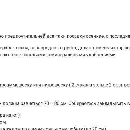
 предпочтительней все-таки посадки осенние, с последнего
ерхнего слоя, плодородного грунта, делают смесь из торф
сыпают еще составами с минеральными удобрениями:
роаммофоску или нитрофоску ( 2 стакана золы с 2 ст. л. в
и должна равняться 70 – 80 см. Собираетесь закладывать в
ра на юг).
том.
а каждом по самому сильному побегу (до 20 см).