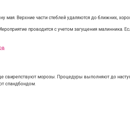
ну мая. Верхние части стеблей удаляются до ближних, хор
ероприятие проводится с учетом загущения малинника. Ес
ов
 где свирепствуют морозы. Процедуры выполняют до наст
ют спандбондом.