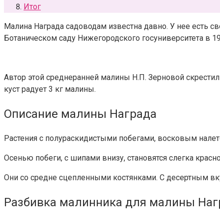
Итог
Малина Награда садоводам известна давно. У нее есть с
Ботаническом саду Нижегородского госуниверситета в 19
Автор этой среднеранней малины Н.П. Зерновой скрести
куст радует 3 кг малины.
Описание малины Награда
Растения с полураскидистыми побегами, восковым налето
Осенью побеги, с шипами внизу, становятся слегка крас
Они со средне сцепленными костянками. С десертным вк
Разбивка малинника для малины Наг