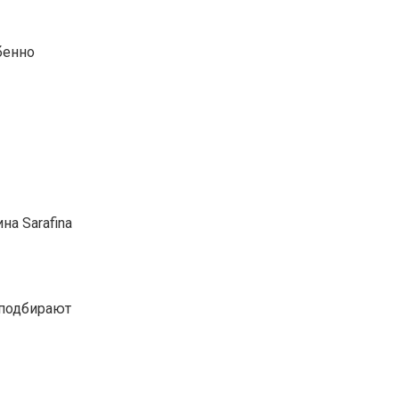
бенно
а Sarafina
 подбирают