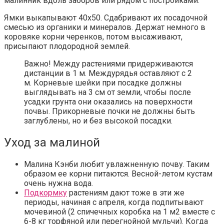
малинник вдоль заборов или рядом с постройками.
Ямки выкапывают 40х50. Сдабривают их посадочной
смесью из органики и минералов. Держат немного в
коровяке корни черенков, потом высаживают,
присыпают плодородной землей.
Важно!
Между растениями придерживаются
дистанции в 1 м. Междурядья оставляют с 2
м. Корневые шейки при посадке должны
выглядывать на 3 см от земли, чтобы после
усадки грунта они оказались на поверхности
почвы. Прикорневые почки не должны быть
заглублены, но и без высокой посадки.
Уход за малиной
Малина Кэнби любит увлажненную почву. Таким
образом ее корни питаются. Весной-летом кустам
очень нужна вода.
Подкормку
растениям дают тоже в эти же
периоды, начиная с апреля, когда подпитывают
мочевиной (2 спичечных коробка на 1 м2 вместе с
6-8 кг торфяной или перегнойной мульчи). Когда