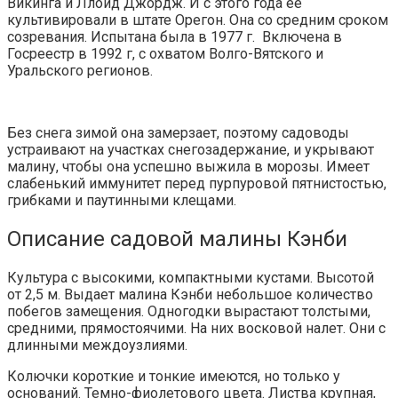
Викинга и Ллойд Джордж. И с этого года ее
культивировали в штате Орегон.
Она со средним сроком
созревания. Испытана была в 1977 г. Включена в
Госреестр в 1992 г, с охватом Волго-Вятского и
Уральского регионов.
Без снега зимой она замерзает, поэтому садоводы
устраивают на участках снегозадержание, и укрывают
малину, чтобы она успешно выжила в морозы. Имеет
слабенький иммунитет перед пурпуровой пятнистостью,
грибками и паутинными клещами.
Описание садовой малины Кэнби
Культура с высокими, компактными кустами. Высотой
от 2,5 м. Выдает малина Кэнби небольшое количество
побегов замещения. Одногодки вырастают толстыми,
средними, прямостоячими. На них восковой налет. Они с
длинными междоузлиями.
Колючки короткие и тонкие имеются, но только у
оснований. Темно-фиолетового цвета. Листва крупная,