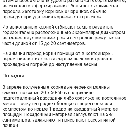
Этим способом очень удобно размножать сорта малины,
не склонные к формированию большого количества
поросли. Заготовку корневых черенков обычно
проводят при удалении корневых отпрысков.
Из выкопанных корней отбирают самые развитые
горизонтально расположенные экземпляры диаметром
не менее двух миллиметров и осторожно режут их на
части длиной от 15 до 20 сантиметров.
На зимний период корни помещают в контейнеры,
переслаивают их слегка сырым песком и хранят в
прохладном погребе до наступления весны.
Посадка
В апреле полученные корневые черенки малины
сажают по схеме 20 х 50-60 в специально
подготовленный рассадник либо сразу же на постоянное
место. Почву на грядке обогащают перегноем или
компостом по норме 1 ведро на квадратный метр ее
площади. Посадочный материал заглубляют на 5-8
сантиметров, увлажняют и присыпают рассыпчатой
почвой.