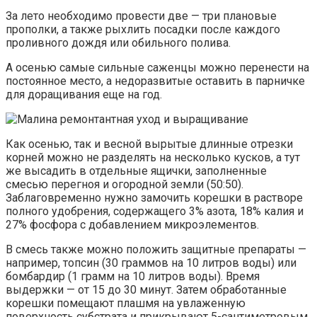
За лето необходимо провести две — три плановые
прополки, а также рыхлить посадки после каждого
проливного дождя или обильного полива.
А осенью самые сильные саженцы можно перенести на
постоянное место, а недоразвитые оставить в парничке
для доращивания еще на год.
Как осенью, так и весной вырытые длинные отрезки
корней можно не разделять на несколько кусков, а тут
же высадить в отдельные ящички, заполненные
смесью перегноя и огородной земли (50:50).
Заблаговременно нужно замочить корешки в растворе
полного удобрения, содержащего 3% азота, 18% калия и
27% фосфора с добавлением микроэлементов.
В смесь также можно положить защитные препараты —
например, топсин (30 граммов на 10 литров воды) или
бомбардир (1 грамм на 10 литров воды). Время
выдержки — от 15 до 30 минут. Затем обработанные
корешки помещают плашмя на увлаженную
поверхность субстрата и прикрывают 5-сантиметровым