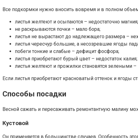
Все подкормки нужно вносить вовремя и в полном объеме
листья желтеют и осыпаются – недостаточно магния
не раскрываются почки – мало бора;
листья не вырастают до надлежащего размера – нех
листья чересчур большие, а несозревшие ягоды пад
побеги тонкие и слабые – дефицит фосфора;
листья приобретают бурый цвет – недостаток калия;
листья желтеют и прожилки становятся зелеными – 
Если листья приобретают красноватый оттенок и ягоды ст
Способы посадки
Весной сажать и пересаживать ремонтантную малину м
Кустовой
Он применяется в большинстве случаев. Особенность этого