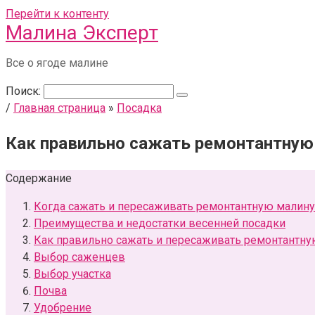
Перейти к контенту
Малина Эксперт
Все о ягоде малине
Поиск:
/
Главная страница
»
Посадка
Как правильно сажать ремонтантную
Содержание
Когда сажать и пересаживать ремонтантную малину
Преимущества и недостатки весенней посадки
Как правильно сажать и пересаживать ремонтантну
Выбор саженцев
Выбор участка
Почва
Удобрение