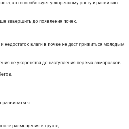
нега, что способствует ускоренному росту и развитию
учше завершить до появления почек.
а и недостаток влаги в почве не даст прижиться молодым
стения не укоренятся до наступления первых заморозков.
бегов.
т развиваться.
осле размещения в грунте;