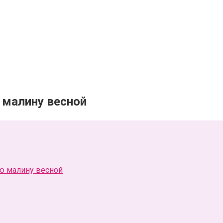
 малину весной
ю малину весной