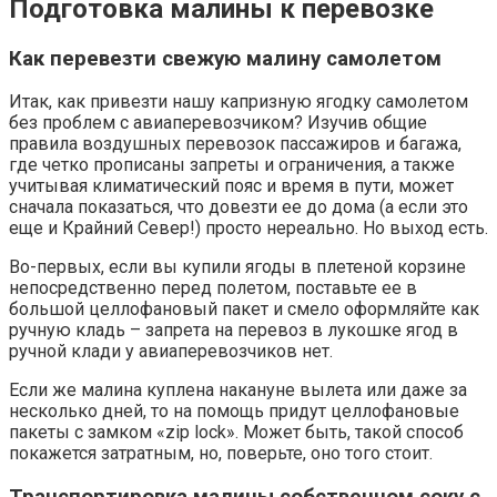
Подготовка малины к перевозке
Как перевезти свежую малину самолетом
Итак, как привезти нашу капризную ягодку самолетом
без проблем с авиаперевозчиком? Изучив общие
правила воздушных перевозок пассажиров и багажа,
где четко прописаны запреты и ограничения, а также
учитывая климатический пояс и время в пути, может
сначала показаться, что довезти ее до дома (а если это
еще и Крайний Север!) просто нереально. Но выход есть.
Во-первых, если вы купили ягоды в плетеной корзине
непосредственно перед полетом, поставьте ее в
большой целлофановый пакет и смело оформляйте как
ручную кладь – запрета на перевоз в лукошке ягод в
ручной клади у авиаперевозчиков нет.
Если же малина куплена накануне вылета или даже за
несколько дней, то на помощь придут целлофановые
пакеты с замком «zip lock». Может быть, такой способ
покажется затратным, но, поверьте, оно того стоит.