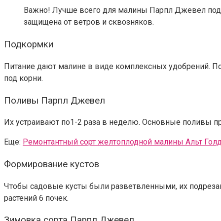
Важно!
Лучше всего для малины Парпл Джевел подой
защищена от ветров и сквозняков.
Подкормки
Питание дают малине в виде комплексных удобрений. По
под корни.
Поливы Парпл Джевел
Их устраивают по1-2 раза в неделю. Основные поливы пр
Еще:
Ремонтантный сорт желтоплодной малины Альт Гол
Формирование кустов
Чтобы садовые кусты были разветвленными, их подрезают
растений 6 почек.
Зимовка сорта Парпл Джевел