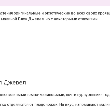
ения оригинальные и экзотические во всех своих проявле
с малиной Блек Джевел, но с некоторыми отличиями.
л Джевел
влекательными темно-малиновыми, почти пурпурными ягода
 легко отделяются от плодоножек. На вкус, напоминают мал