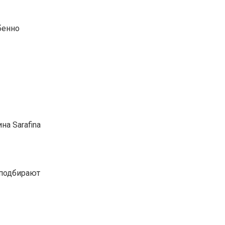
бенно
а Sarafina
 подбирают