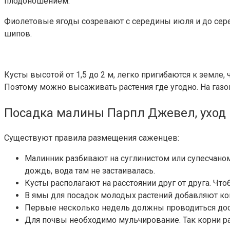
плодоношением.
Фиолетовые ягоды созревают с середины июля и до середи
шипов.
Кусты высотой от 1,5 до 2 м, легко пригибаются к земле
Поэтому можно высаживать растения где угодно. На газон
Посадка малины Парпл Джевел, уход
Существуют правила размещения саженцев:
Малинник разбивают на суглинистом или супесчаном 
дождь, вода там не застаивалась.
Кусты располагают на расстоянии друг от друга. Чт
В ямы для посадок молодых растений добавляют ком
Первые несколько недель должны проводиться дос
Для почвы необходимо мульчирование. Так корни рас