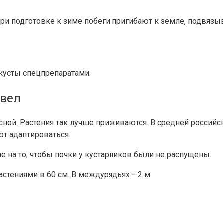
при подготовке к зиме побеги пригибают к земле, подвя
кусты спецпрепаратами.
евел
ной. Растения так лучше приживаются. В средней российск
ют адаптироваться.
 на то, чтобы почки у кустарников были не распущены.
стениями в 60 см. В междурядьях —2 м.