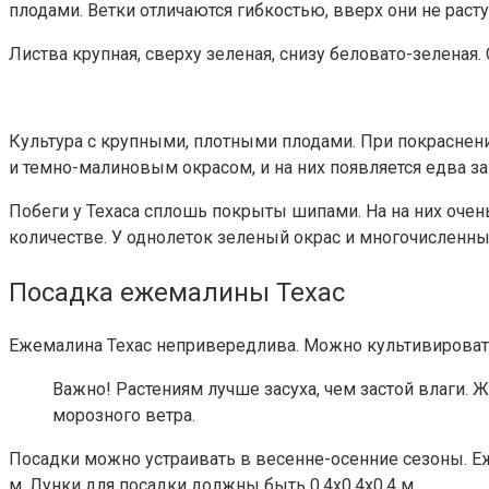
плодами. Ветки отличаются гибкостью, вверх они не расту
Листва крупная, сверху зеленая, снизу беловато-зелена
Культура с крупными, плотными плодами. При покраснен
и темно-малиновым окрасом, и на них появляется едва за
Побеги у Техаса сплошь покрыты шипами. На на них очен
количестве. У однолеток зеленый окрас и многочисленн
Посадка ежемалины Техас
Ежемалина Техас непривередлива. Можно культивировать 
Важно!
Растениям лучше засуха, чем застой влаги. 
морозного ветра.
Посадки можно устраивать в весенне-осенние сезоны. Еж
м. Лунки для посадки должны быть 0,4х0,4х0,4 м.