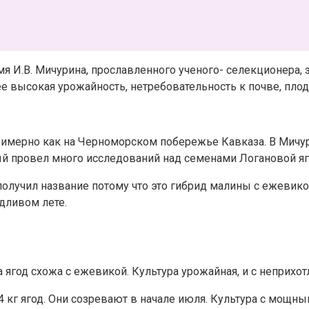
мя И.В. Мичурина, прославленного ученого- селекционера,
ее высокая урожайность, нетребовательность к почве, плод
 примерно как на Черноморском побережье Кавказа. В Мичу
ный провел много исследований над семенами Логановой яг
олучил название потому что это гибрид малины с ежевико
дливом лете.
а ягод схожа с ежевикой. Культура урожайная, и с неприхо
 4 кг ягод. Они созревают в начале июля. Культура с мощ