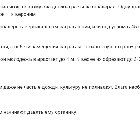
 ягод, поэтому она должна расти на шпалерах. Одну делаю
к — к верхним.
шпалере в вертикальном направлении, или под углом в 45 
и, а побеги замещения направляют на южную сторону ряд
н молодежь вырастает до 4 м. К весне их обрезают до 3-3,
 и даже не частые дожди, культуру не поливают. Влага не
м начинают давать ему органику.