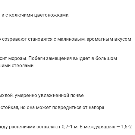
и и с колючими цветоножками.
ью созревают становятся с малиновым, ароматным вкусом
еносит морозы. Побеги замещения выдает в большом
шими стволами.
ыхлой, умеренно увлажненной почве.
стойкая, но она может повредиться от напора
у растениями оставляют 0,7-1 м. В междурядьях — 1,5-2