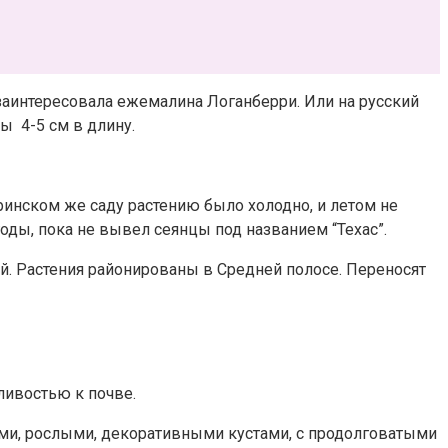
 заинтересовала ежемалина Логанберри. Или на русский
ы 4-5 см в длину.
ринском же саду растению было холодно, и летом не
оды, пока не вывел сеянцы под названием “Техас”.
й. Растения районированы в Средней полосе. Переносят
тливостью к почве.
ными, рослыми, декоративными кустами, с продолговатыми