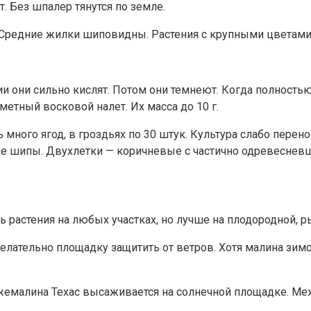
т. Без шпалер тянутся по земле.
я. Средние жилки шиповидны. Растения с крупными цветам
ии они сильно кислят. Потом они темнеют. Когда полност
метный восковой налет. Их масса до 10 г.
ь много ягод, в гроздьях по 30 штук. Культура слабо пер
ые шипы. Двухлетки — коричневые с частично одревеснев
растения на любых участках, но лучше на плодородной, р
Желательно площадку защитить от ветров. Хотя малина зимо
емалина Техас высаживается на солнечной площадке. Межд