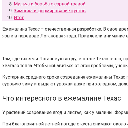
Мульча и борьба с сорной травой
Зимовка и формирование кустов
Итог
Ежемалина Техас – отечественная разработка. В свое вре
язык в переводе Логановая ягода.
Привлекли внимание
Там, где вывели Логановую ягоду, в штате Техас тепло,
хватало тепла. Чтобы избавиться от этой проблемы, уче
Кустарник среднего срока созревания ежемалины Техас п
суровую зиму и выдают урожаи даже при холодном, дож
Что интересного в ежемалине Техас
У растений созревание ягод и листья, как у малины. Форм
При благоприятной летней погоде с куста снимают около