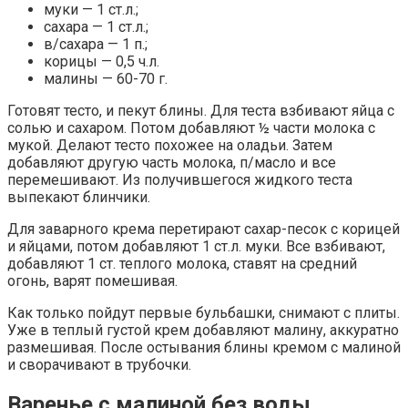
муки — 1 ст.л.;
сахара — 1 ст.л.;
в/сахара — 1 п.;
корицы — 0,5 ч.л.
малины — 60-70 г.
Готовят тесто, и пекут блины. Для теста взбивают яйца с
солью и сахаром. Потом добавляют ½ части молока с
мукой. Делают тесто похожее на оладьи. Затем
добавляют другую часть молока, п/масло и все
перемешивают. Из получившегося жидкого теста
выпекают блинчики.
Для заварного крема перетирают сахар-песок с корицей
и яйцами, потом добавляют 1 ст.л. муки. Все взбивают,
добавляют 1 ст. теплого молока, ставят на средний
огонь, варят помешивая.
Как только пойдут первые бульбашки, снимают с плиты.
Уже в теплый густой крем добавляют малину, аккуратно
размешивая. После остывания блины кремом с малиной
и сворачивают в трубочки.
Варенье с малиной без воды